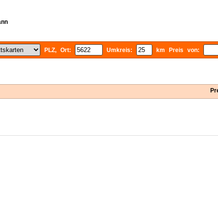
ann
PLZ, Ort:
Umkreis:
km Preis von:
Pr