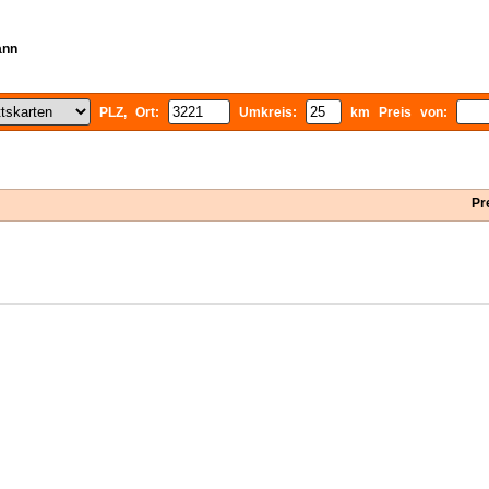
ann
PLZ, Ort:
Umkreis:
km Preis von:
Pr