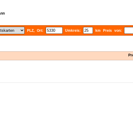
ann
PLZ, Ort:
Umkreis:
km Preis von:
Pr