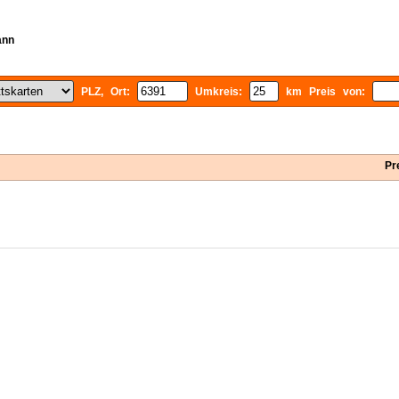
ann
PLZ, Ort:
Umkreis:
km Preis von:
Pr