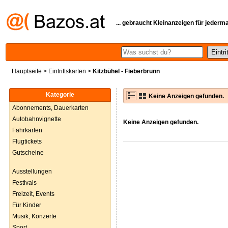
... gebraucht Kleinanzeigen für jederm
Hauptseite
>
Eintrittskarten
>
Kitzbühel - Fieberbrunn
Kategorie
Keine Anzeigen gefunden.
Abonnements, Dauerkarten
Autobahnvignette
Keine Anzeigen gefunden.
Fahrkarten
Flugtickets
Gutscheine
Ausstellungen
Festivals
Freizeit, Events
Für Kinder
Musik, Konzerte
Sport