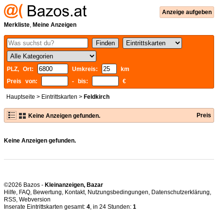
Anzeige aufgeben
Merkliste
,
Meine Anzeigen
PLZ, Ort:
Umkreis:
km
Preis von:
- bis:
€
Hauptseite
>
Eintrittskarten
>
Feldkirch
Preis
Keine Anzeigen gefunden.
Keine Anzeigen gefunden.
©2026 Bazos -
Kleinanzeigen, Bazar
Hilfe
,
FAQ
,
Bewertung
,
Kontakt
,
Nutzungsbedingungen
,
Datenschutzerklärung
,
RSS
,
Inserate Eintrittskarten gesamt:
4
, in 24 Stunden:
1