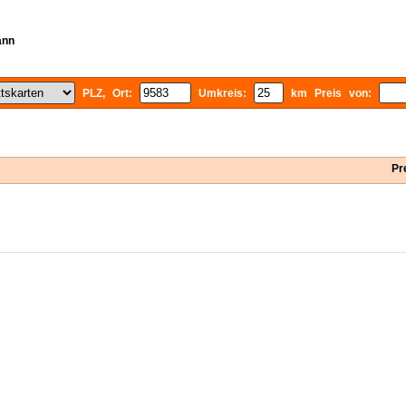
ann
PLZ, Ort:
Umkreis:
km Preis von:
Pr