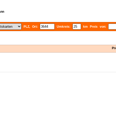
ann
PLZ, Ort:
Umkreis:
km Preis von:
Pr