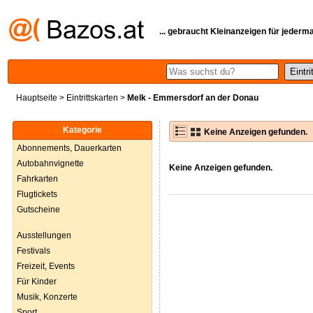
... gebraucht Kleinanzeigen für jederm
Hauptseite
>
Eintrittskarten
>
Melk - Emmersdorf an der Donau
Kategorie
Keine Anzeigen gefunden.
Abonnements, Dauerkarten
Autobahnvignette
Keine Anzeigen gefunden.
Fahrkarten
Flugtickets
Gutscheine
Ausstellungen
Festivals
Freizeit, Events
Für Kinder
Musik, Konzerte
Sport