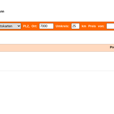
ann
PLZ, Ort:
Umkreis:
km Preis von:
Pr