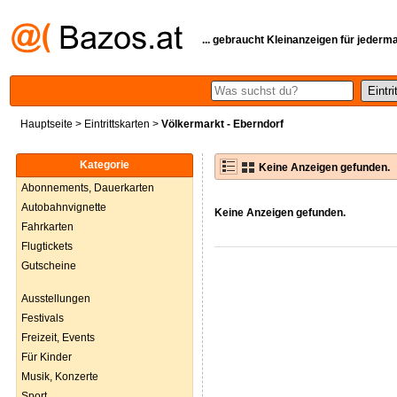
... gebraucht Kleinanzeigen für jederm
Hauptseite
>
Eintrittskarten
>
Völkermarkt - Eberndorf
Kategorie
Keine Anzeigen gefunden.
Abonnements, Dauerkarten
Autobahnvignette
Keine Anzeigen gefunden.
Fahrkarten
Flugtickets
Gutscheine
Ausstellungen
Festivals
Freizeit, Events
Für Kinder
Musik, Konzerte
Sport