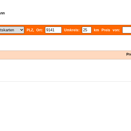
ann
PLZ, Ort:
Umkreis:
km Preis von:
Pr