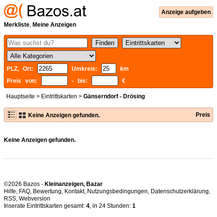
Anzeige aufgeben
Merkliste
,
Meine Anzeigen
PLZ, Ort:
Umkreis:
km
Preis von:
- bis:
€
Hauptseite
>
Eintrittskarten
>
Gänserndorf - Drösing
Preis
Keine Anzeigen gefunden.
Keine Anzeigen gefunden.
©2026 Bazos -
Kleinanzeigen, Bazar
Hilfe
,
FAQ
,
Bewertung
,
Kontakt
,
Nutzungsbedingungen
,
Datenschutzerklärung
,
RSS
,
Inserate Eintrittskarten gesamt:
4
, in 24 Stunden:
1