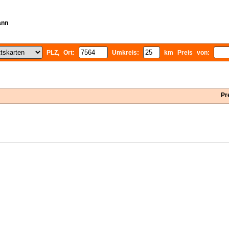
ann
PLZ, Ort:
Umkreis:
km Preis von:
Pr