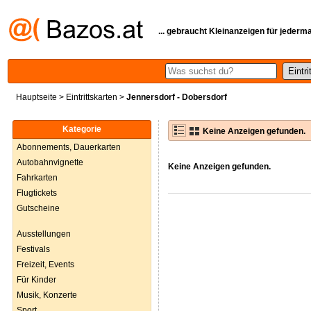
... gebraucht Kleinanzeigen für jederm
Hauptseite
>
Eintrittskarten
>
Jennersdorf - Dobersdorf
Kategorie
Keine Anzeigen gefunden.
Abonnements, Dauerkarten
Autobahnvignette
Keine Anzeigen gefunden.
Fahrkarten
Flugtickets
Gutscheine
Ausstellungen
Festivals
Freizeit, Events
Für Kinder
Musik, Konzerte
Sport