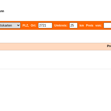
ann
PLZ, Ort:
Umkreis:
km Preis von:
Pr