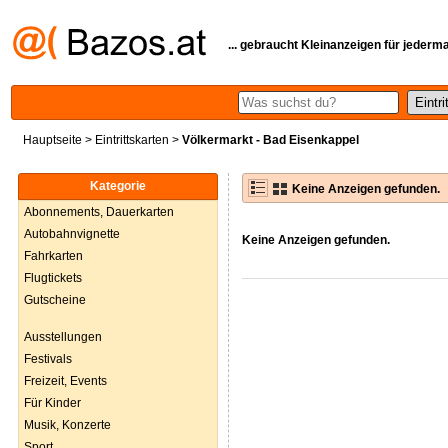
... gebraucht Kleinanzeigen für jederm
Hauptseite
>
Eintrittskarten
>
Völkermarkt - Bad Eisenkappel
Kategorie
Keine Anzeigen gefunden.
Abonnements, Dauerkarten
Autobahnvignette
Keine Anzeigen gefunden.
Fahrkarten
Flugtickets
Gutscheine
Ausstellungen
Festivals
Freizeit, Events
Für Kinder
Musik, Konzerte
Sport