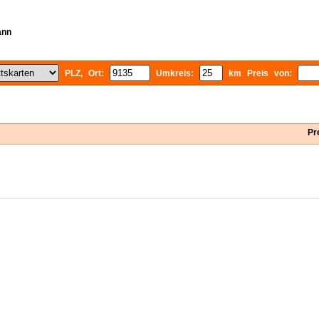
ann
PLZ, Ort:
Umkreis:
km Preis von:
Pr