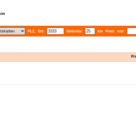
ann
PLZ, Ort:
Umkreis:
km Preis von:
Pr