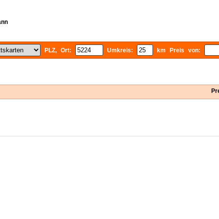
ann
PLZ, Ort:
Umkreis:
km Preis von:
Pr