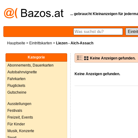
... gebraucht Kleinanzeigen für jederm
Hauptseite
>
Eintrittskarten
>
Liezen - Aich-Assach
Kategorie
Keine Anzeigen gefunden.
Abonnements, Dauerkarten
Autobahnvignette
Keine Anzeigen gefunden.
Fahrkarten
Flugtickets
Gutscheine
Ausstellungen
Festivals
Freizeit, Events
Für Kinder
Musik, Konzerte
Sport