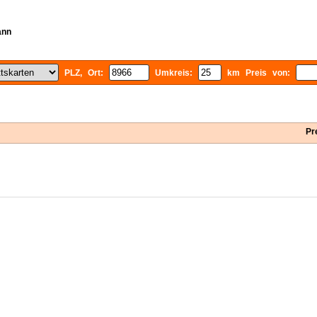
ann
PLZ, Ort:
Umkreis:
km Preis von:
Pr